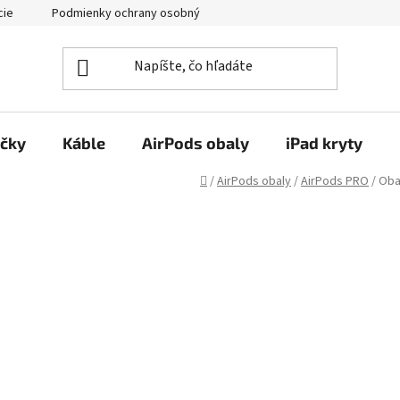
cie
Podmienky ochrany osobných údajov
Kontakty
ačky
Káble
AirPods obaly
iPad kryty
Domov
/
AirPods obaly
/
AirPods PRO
/
Oba