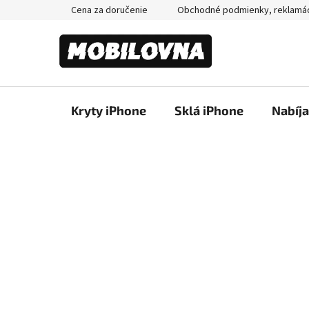
Prejsť
Cena za doručenie
Obchodné podmienky, reklamá
na
obsah
Kryty iPhone
Sklá iPhone
Nabíj