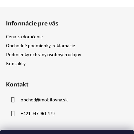
Z
á
Informácie pre vás
p
ä
Cena za doručenie
t
Obchodné podmienky, reklamácie
i
Podmienky ochrany osobných údajov
e
Kontakty
Kontakt
obchod
@
mobilovna.sk
+421 947 961 479