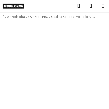
Prejsť
Hľadať
NÁKUP
na
KOŠÍK
obsah
Domov
/
AirPods obaly
/
AirPods PRO
/
Obal na AirPods Pro Hello Kitty