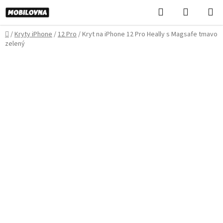
Prejsť
Hľadať
NÁKUP
na
KOŠÍK
obsah
Domov
/
Kryty iPhone
/
12 Pro
/
Kryt na iPhone 12 Pro Heally s Magsafe tmavo
zelený