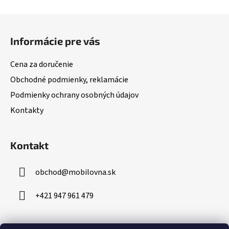
Z
á
Informácie pre vás
p
ä
Cena za doručenie
t
Obchodné podmienky, reklamácie
i
Podmienky ochrany osobných údajov
e
Kontakty
Kontakt
obchod
@
mobilovna.sk
+421 947 961 479