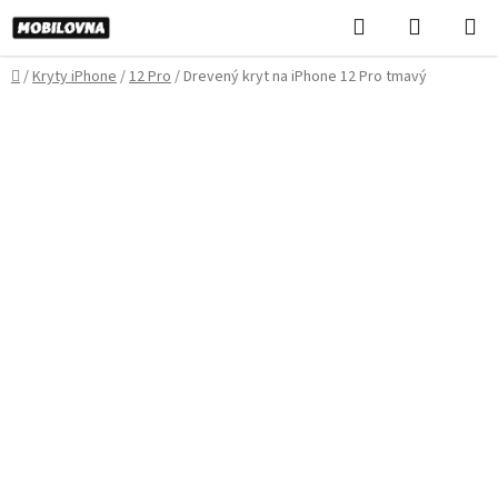
Prejsť
Hľadať
NÁKUP
na
KOŠÍK
obsah
Domov
/
Kryty iPhone
/
12 Pro
/
Drevený kryt na iPhone 12 Pro tmavý