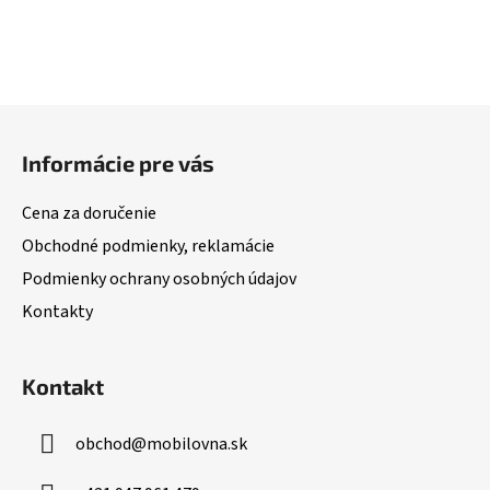
Z
á
Informácie pre vás
p
ä
Cena za doručenie
t
Obchodné podmienky, reklamácie
i
Podmienky ochrany osobných údajov
e
Kontakty
Kontakt
obchod
@
mobilovna.sk