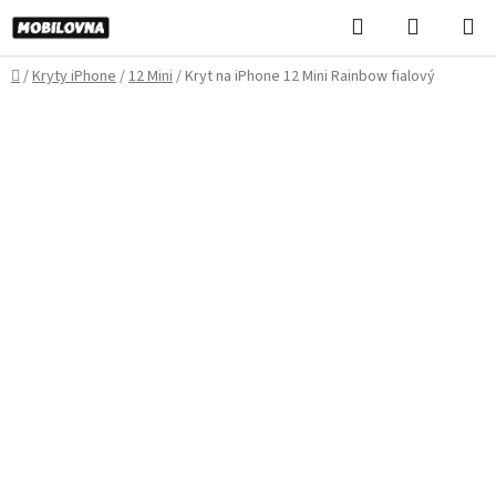
Prejsť
Hľadať
NÁKUP
na
KOŠÍK
obsah
Domov
/
Kryty iPhone
/
12 Mini
/
Kryt na iPhone 12 Mini Rainbow fialový