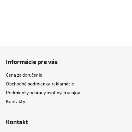
Z
á
Informácie pre vás
p
ä
Cena za doručenie
t
Obchodné podmienky, reklamácie
i
Podmienky ochrany osobných údajov
e
Kontakty
Kontakt