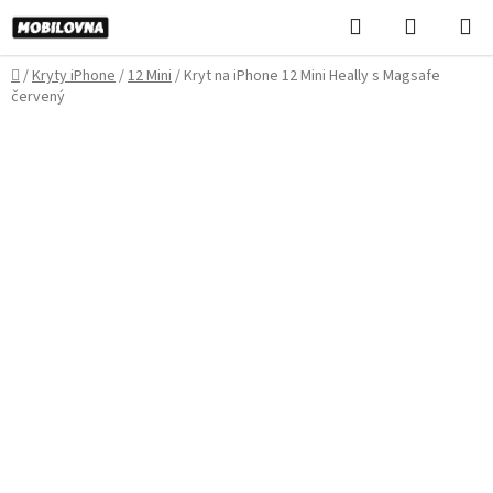
Prejsť
Hľadať
NÁKUP
na
KOŠÍK
obsah
Domov
/
Kryty iPhone
/
12 Mini
/
Kryt na iPhone 12 Mini Heally s Magsafe
červený