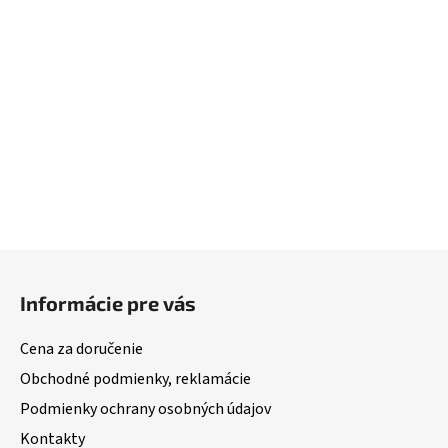
Z
á
Informácie pre vás
p
ä
Cena za doručenie
t
Obchodné podmienky, reklamácie
i
Podmienky ochrany osobných údajov
e
Kontakty