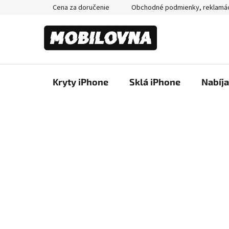
Prejsť
Cena za doručenie
Obchodné podmienky, reklamá
na
obsah
Kryty iPhone
Sklá iPhone
Nabíj