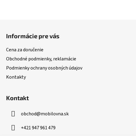
Z
á
Informácie pre vás
p
ä
Cena za doručenie
t
Obchodné podmienky, reklamácie
i
Podmienky ochrany osobných údajov
e
Kontakty
Kontakt
obchod
@
mobilovna.sk
+421 947 961 479