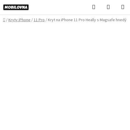
Prejsť
Hľadať
NÁKUP
na
KOŠÍK
obsah
Domov
/
Kryty iPhone
/
11 Pro
/
Kryt na iPhone 11 Pro Heally s Magsafe hnedý