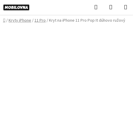
Prejsť
Hľadať
NÁKUP
na
KOŠÍK
obsah
Domov
/
Kryty iPhone
/
11 Pro
/
Kryt na iPhone 11 Pro Pop It dúhovo ružový