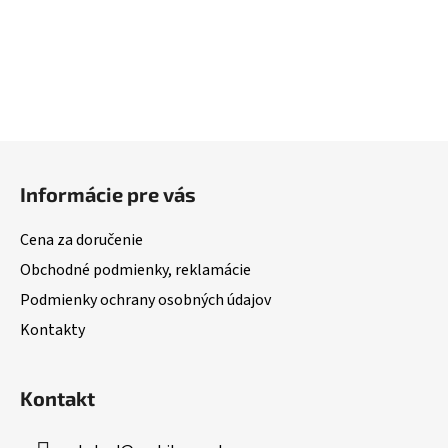
Z
á
Informácie pre vás
p
ä
Cena za doručenie
t
Obchodné podmienky, reklamácie
i
Podmienky ochrany osobných údajov
e
Kontakty
Kontakt