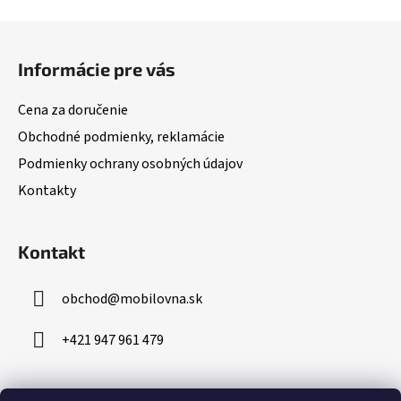
Z
á
Informácie pre vás
p
ä
Cena za doručenie
t
Obchodné podmienky, reklamácie
i
Podmienky ochrany osobných údajov
e
Kontakty
Kontakt
obchod
@
mobilovna.sk
+421 947 961 479