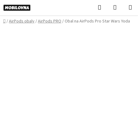
Prejsť
Hľadať
NÁKUP
na
KOŠÍK
obsah
Domov
/
AirPods obaly
/
AirPods PRO
/
Obal na AirPods Pro Star Wars Yoda