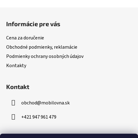
Z
á
Informácie pre vás
p
ä
Cena za doručenie
t
Obchodné podmienky, reklamácie
i
Podmienky ochrany osobných údajov
e
Kontakty
Kontakt
obchod
@
mobilovna.sk
+421 947 961 479