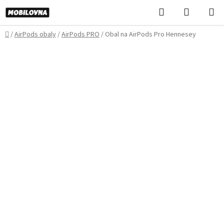
Prejsť
Hľadať
NÁKUP
na
KOŠÍK
obsah
Domov
/
AirPods obaly
/
AirPods PRO
/
Obal na AirPods Pro Hennesey