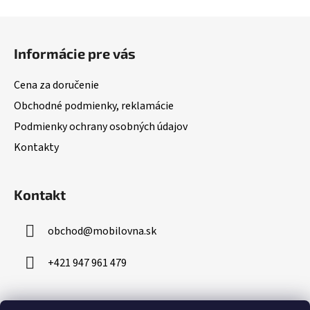
Z
á
Informácie pre vás
p
ä
Cena za doručenie
t
Obchodné podmienky, reklamácie
i
Podmienky ochrany osobných údajov
e
Kontakty
Kontakt
obchod
@
mobilovna.sk
+421 947 961 479