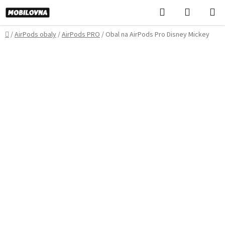
Prejsť
Hľadať
NÁKUP
na
KOŠÍK
obsah
Domov
/
AirPods obaly
/
AirPods PRO
/
Obal na AirPods Pro Disney Mickey