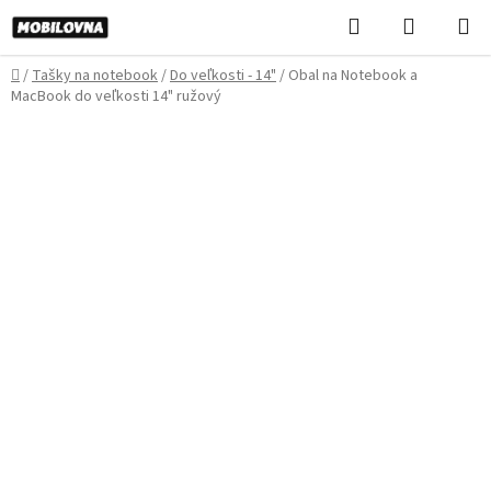
Prejsť
Hľadať
NÁKUP
na
KOŠÍK
obsah
Domov
/
Tašky na notebook
/
Do veľkosti - 14"
/
Obal na Notebook a
MacBook do veľkosti 14" ružový