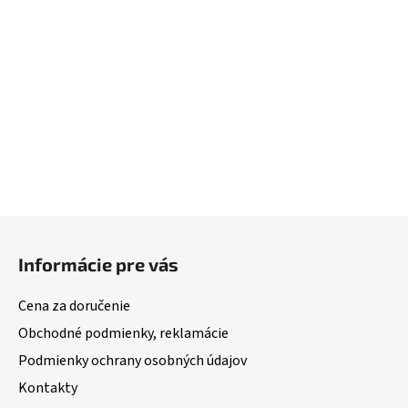
Z
á
Informácie pre vás
p
ä
Cena za doručenie
t
Obchodné podmienky, reklamácie
i
Podmienky ochrany osobných údajov
e
Kontakty