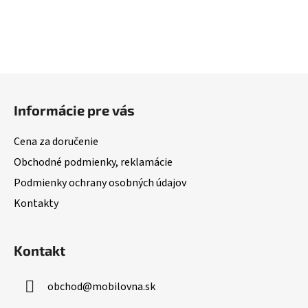
Z
á
Informácie pre vás
p
ä
Cena za doručenie
t
Obchodné podmienky, reklamácie
i
Podmienky ochrany osobných údajov
e
Kontakty
Kontakt
obchod
@
mobilovna.sk