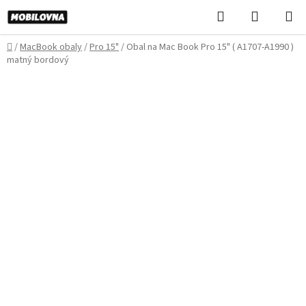
Prejsť
Hľadať
NÁKUP
na
KOŠÍK
obsah
Domov
/
MacBook obaly
/
Pro 15"
/
Obal na Mac Book Pro 15" ( A1707-A1990 )
matný bordový