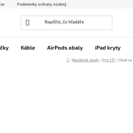
cie
Podmienky ochrany osobných údajov
Kontakty
ačky
Káble
AirPods obaly
iPad kryty
Domov
/
MacBook obaly
/
Pro 15"
/
Obal na