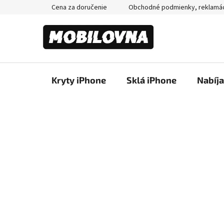
Prejsť
Cena za doručenie
Obchodné podmienky, reklamá
na
obsah
Kryty iPhone
Sklá iPhone
Nabíj