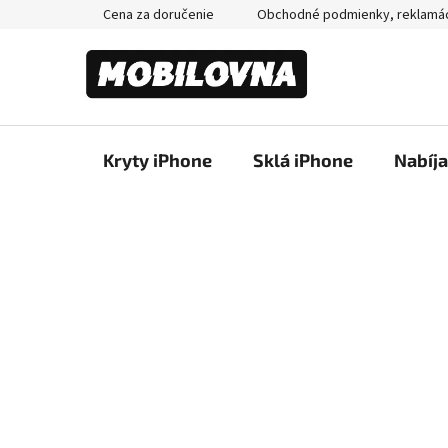
Prejsť
Cena za doručenie
Obchodné podmienky, reklamá
na
obsah
Kryty iPhone
Sklá iPhone
Nabíj