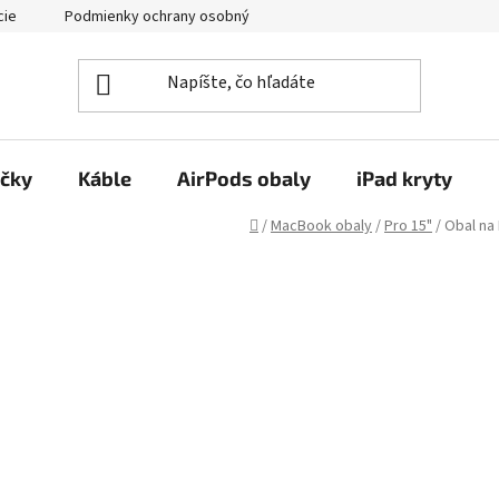
cie
Podmienky ochrany osobných údajov
Kontakty
ačky
Káble
AirPods obaly
iPad kryty
Domov
/
MacBook obaly
/
Pro 15"
/
Obal na