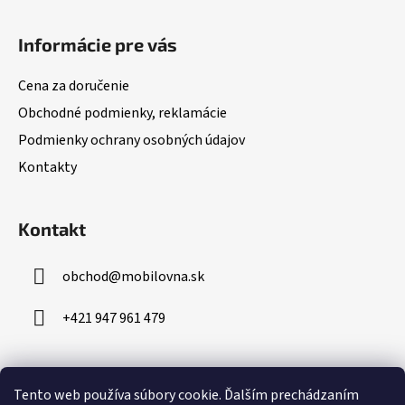
Z
á
Informácie pre vás
p
ä
Cena za doručenie
t
Obchodné podmienky, reklamácie
i
Podmienky ochrany osobných údajov
e
Kontakty
Kontakt
obchod
@
mobilovna.sk
+421 947 961 479
Prijímame online platby
Tento web používa súbory cookie.
Ďalším prechádzaním