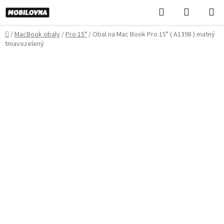
Prejsť
Hľadať
NÁKUP
na
KOŠÍK
obsah
Domov
/
MacBook obaly
/
Pro 15"
/
Obal na Mac Book Pro 15" ( A1398 ) matný
tmavozelený