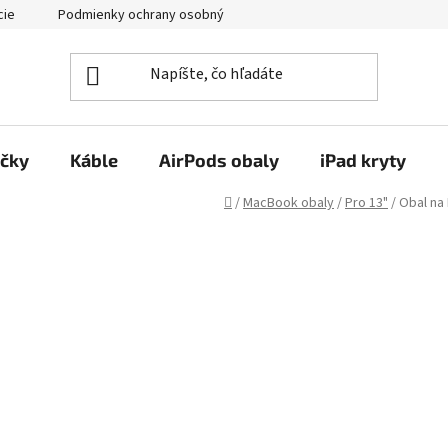
cie
Podmienky ochrany osobných údajov
Kontakty
ačky
Káble
AirPods obaly
iPad kryty
Domov
/
MacBook obaly
/
Pro 13"
/
Obal na