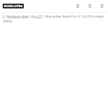
Prejsť
Hľadať
NÁKUP
na
KOŠÍK
obsah
Domov
/
MacBook obaly
/
Pro 13"
/
Obal na Mac Book Pro 13" ( A1278 ) matný
zelený