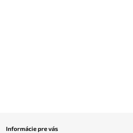
Z
á
Informácie pre vás
p