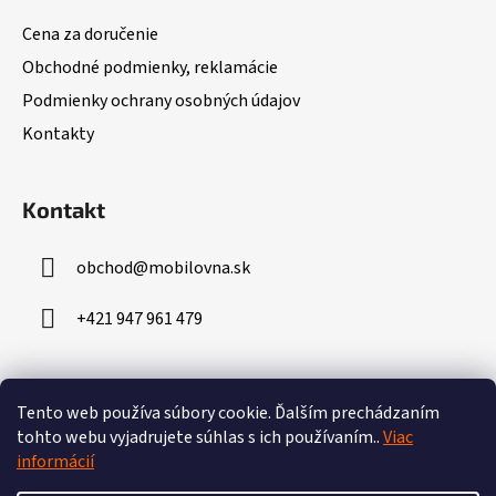
ä
Cena za doručenie
t
Obchodné podmienky, reklamácie
i
Podmienky ochrany osobných údajov
e
Kontakty
Kontakt
obchod
@
mobilovna.sk
+421 947 961 479
Prijímame online platby
Tento web používa súbory cookie.
Ďalším prechádzaním
tohto webu vyjadrujete súhlas s ich používaním..
Viac
informácií