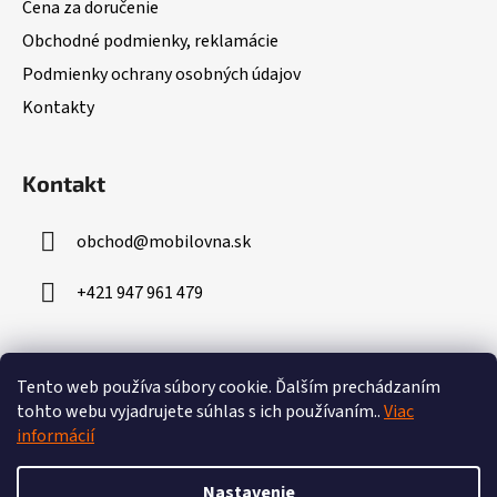
Cena za doručenie
t
Obchodné podmienky, reklamácie
i
Podmienky ochrany osobných údajov
e
Kontakty
Kontakt
obchod
@
mobilovna.sk
+421 947 961 479
Prijímame online platby
Tento web používa súbory cookie.
Ďalším prechádzaním
tohto webu vyjadrujete súhlas s ich používaním..
Viac
informácií
Nastavenie