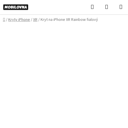
Prejsť
Hľadať
NÁKUP
na
KOŠÍK
obsah
Domov
/
Kryty iPhone
/
XR
/
Kryt na iPhone XR Rainbow fialový