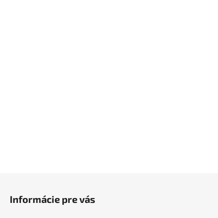
Z
á
Informácie pre vás
p
ä