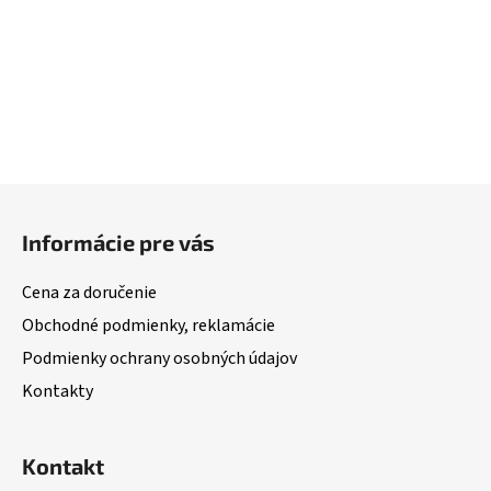
Z
á
Informácie pre vás
p
ä
Cena za doručenie
t
Obchodné podmienky, reklamácie
i
Podmienky ochrany osobných údajov
e
Kontakty
Kontakt