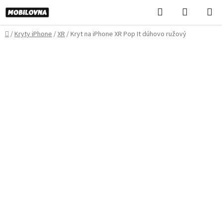
Prejsť
Hľadať
NÁKUP
na
KOŠÍK
obsah
Domov
/
Kryty iPhone
/
XR
/
Kryt na iPhone XR Pop It dúhovo ružový