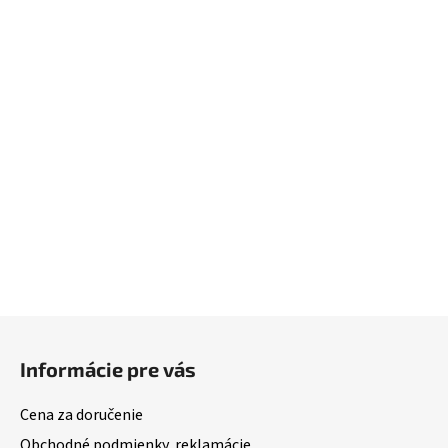
Z
á
Informácie pre vás
p
ä
Cena za doručenie
t
Obchodné podmienky, reklamácie