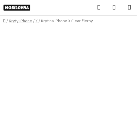
Prejsť
Hľadať
NÁKUP
na
KOŠÍK
obsah
Domov
/
Kryty iPhone
/
X
/
Kryt na iPhone X Clear čierny