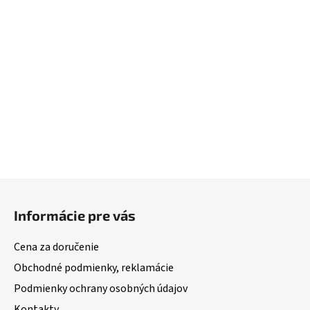
Z
á
Informácie pre vás
p
ä
Cena za doručenie
t
Obchodné podmienky, reklamácie
i
Podmienky ochrany osobných údajov
e
Kontakty