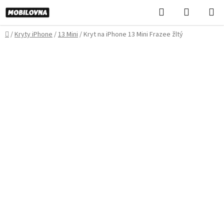
Prejsť
Hľadať
NÁKUP
na
KOŠÍK
obsah
Domov
/
Kryty iPhone
/
13 Mini
/
Kryt na iPhone 13 Mini Frazee žltý