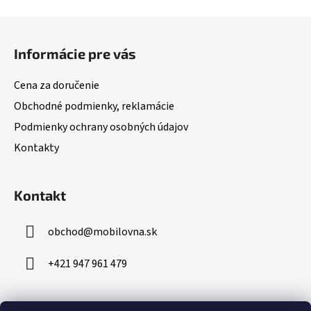
Z
á
Informácie pre vás
p
ä
Cena za doručenie
t
Obchodné podmienky, reklamácie
i
Podmienky ochrany osobných údajov
e
Kontakty
Kontakt
obchod
@
mobilovna.sk
+421 947 961 479