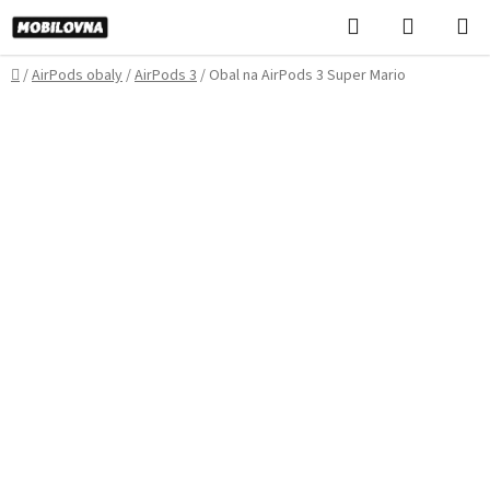
Prejsť
Hľadať
NÁKUP
na
KOŠÍK
obsah
Domov
/
AirPods obaly
/
AirPods 3
/
Obal na AirPods 3 Super Mario