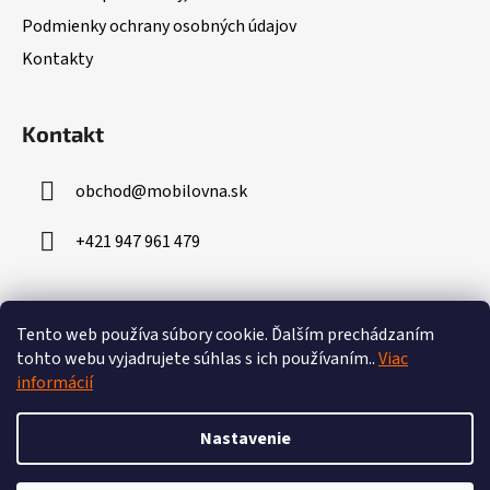
i
Podmienky ochrany osobných údajov
e
Kontakty
Kontakt
obchod
@
mobilovna.sk
+421 947 961 479
Prijímame online platby
Tento web používa súbory cookie.
Ďalším prechádzaním
tohto webu vyjadrujete súhlas s ich používaním..
Viac
informácií
Nastavenie