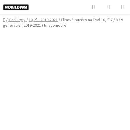
Prejsť
Hľadať
NÁKUP
na
KOŠÍK
obsah
Domov
/
iPad kryty
/
10,2" - 2019-2021
/
Flipové puzdro na iPad 10,2" 7 / 8 / 9
generácie ( 2019-2021 ) tmavomodré