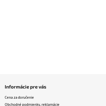
Z
á
Informácie pre vás
p
ä
Cena za doručenie
t
Obchodné podmienky, reklamácie