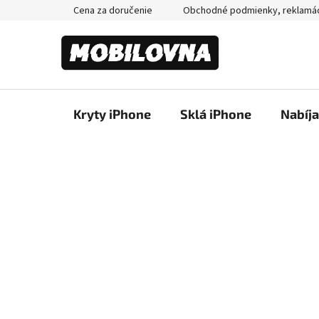
Prejsť
Cena za doručenie
Obchodné podmienky, reklamá
na
obsah
Kryty iPhone
Sklá iPhone
Nabíj