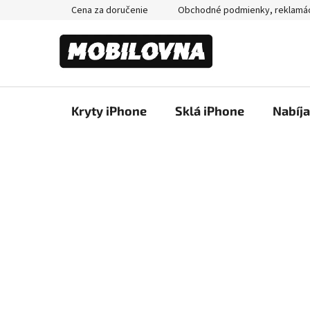
Prejsť
Cena za doručenie
Obchodné podmienky, reklamá
na
obsah
Kryty iPhone
Sklá iPhone
Nabíj