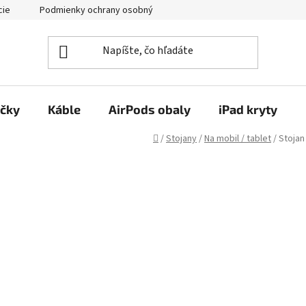
cie
Podmienky ochrany osobných údajov
Kontakty
ačky
Káble
AirPods obaly
iPad kryty
Domov
/
Stojany
/
Na mobil / tablet
/
Stojan