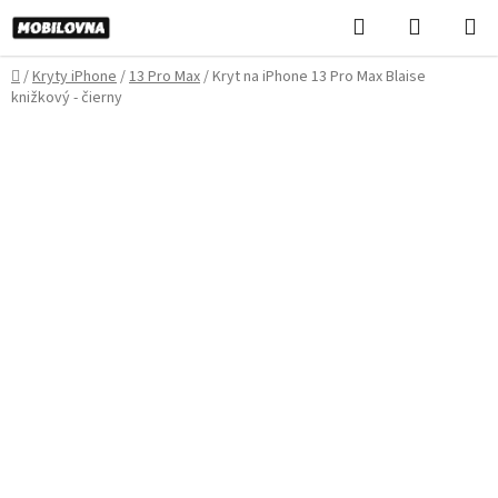
Prejsť
Hľadať
NÁKUP
na
KOŠÍK
obsah
Domov
/
Kryty iPhone
/
13 Pro Max
/
Kryt na iPhone 13 Pro Max Blaise
knižkový - čierny