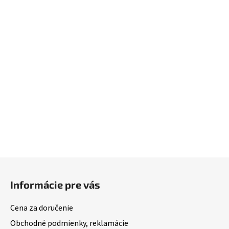
Z
á
Informácie pre vás
p
ä
Cena za doručenie
t
Obchodné podmienky, reklamácie