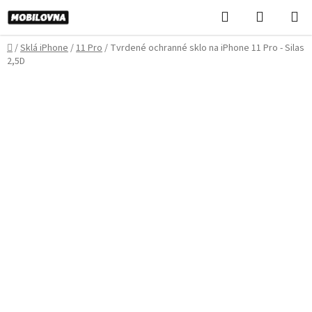
Prejsť
Hľadať
NÁKUP
na
KOŠÍK
obsah
Domov
/
Sklá iPhone
/
11 Pro
/
Tvrdené ochranné sklo na iPhone 11 Pro - Silas
2,5D