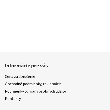
Z
á
Informácie pre vás
p
ä
Cena za doručenie
t
Obchodné podmienky, reklamácie
i
Podmienky ochrany osobných údajov
e
Kontakty