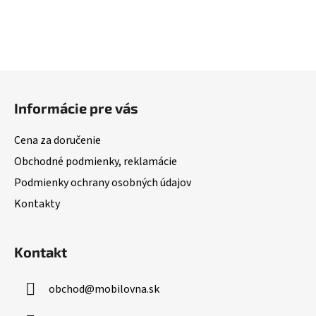
Z
á
Informácie pre vás
p
ä
Cena za doručenie
t
Obchodné podmienky, reklamácie
i
Podmienky ochrany osobných údajov
e
Kontakty
Kontakt
obchod
@
mobilovna.sk