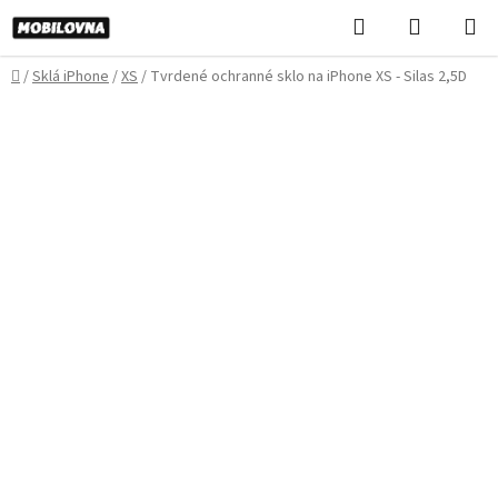
Prejsť
Hľadať
NÁKUP
na
KOŠÍK
obsah
Domov
/
Sklá iPhone
/
XS
/
Tvrdené ochranné sklo na iPhone XS - Silas 2,5D