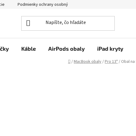
cie
Podmienky ochrany osobných údajov
Kontakty
ačky
Káble
AirPods obaly
iPad kryty
Domov
/
MacBook obaly
/
Pro 13"
/
Obal na 