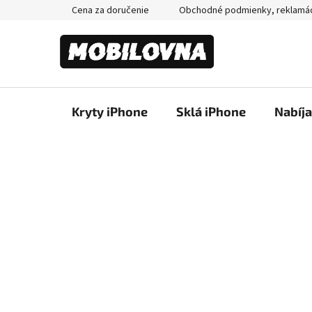
Prejsť
Cena za doručenie
Obchodné podmienky, reklamá
na
obsah
Kryty iPhone
Sklá iPhone
Nabíj