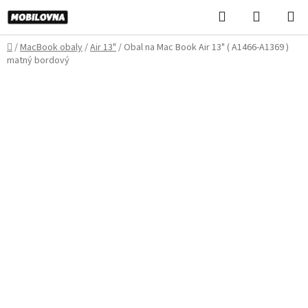
Prejsť
Hľadať
NÁKUP
na
KOŠÍK
obsah
Domov
/
MacBook obaly
/
Air 13"
/
Obal na Mac Book Air 13" ( A1466-A1369 )
matný bordový