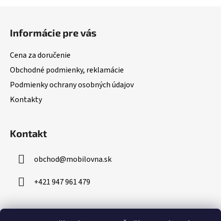
Z
á
Informácie pre vás
p
ä
Cena za doručenie
t
Obchodné podmienky, reklamácie
i
Podmienky ochrany osobných údajov
e
Kontakty
Kontakt
obchod
@
mobilovna.sk
+421 947 961 479