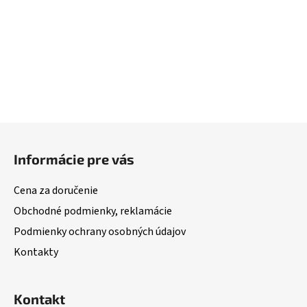
Z
á
Informácie pre vás
p
ä
Cena za doručenie
t
Obchodné podmienky, reklamácie
i
Podmienky ochrany osobných údajov
e
Kontakty
Kontakt