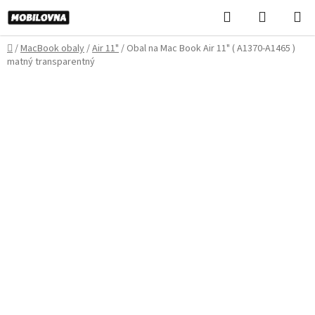
Prejsť
Hľadať
NÁKUP
na
KOŠÍK
obsah
Domov
/
MacBook obaly
/
Air 11"
/
Obal na Mac Book Air 11" ( A1370-A1465 )
matný transparentný