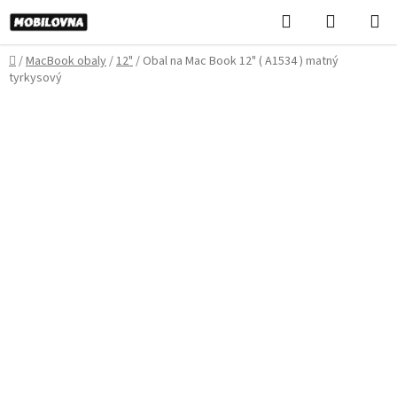
Prejsť
Hľadať
NÁKUP
na
KOŠÍK
obsah
Domov
/
MacBook obaly
/
12"
/
Obal na Mac Book 12" ( A1534 ) matný
tyrkysový