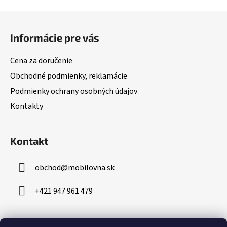
Z
á
Informácie pre vás
p
ä
Cena za doručenie
t
Obchodné podmienky, reklamácie
i
Podmienky ochrany osobných údajov
e
Kontakty
Kontakt
obchod
@
mobilovna.sk
+421 947 961 479