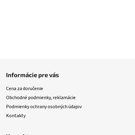
Z
á
Informácie pre vás
p
ä
Cena za doručenie
t
Obchodné podmienky, reklamácie
i
Podmienky ochrany osobných údajov
e
Kontakty