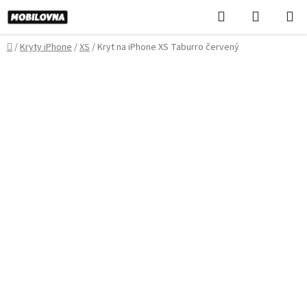
Prejsť
Hľadať
NÁKUP
na
KOŠÍK
obsah
Domov
/
Kryty iPhone
/
XS
/
Kryt na iPhone XS Taburro červený