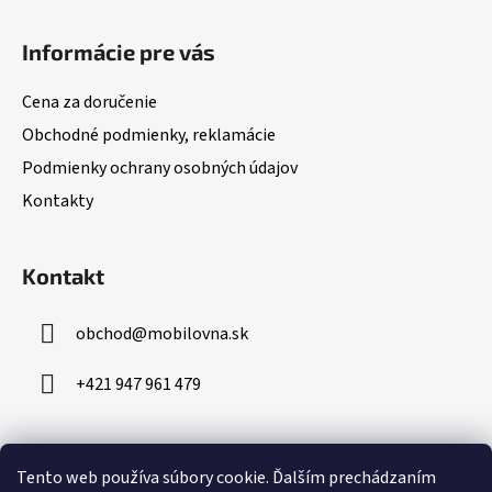
Z
á
Informácie pre vás
p
ä
Cena za doručenie
t
Obchodné podmienky, reklamácie
i
Podmienky ochrany osobných údajov
e
Kontakty
Kontakt
obchod
@
mobilovna.sk
+421 947 961 479
Prijímame online platby
Tento web používa súbory cookie.
Ďalším prechádzaním