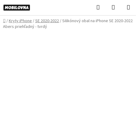
Prejsť
Hľadať
NÁKUP
na
KOŠÍK
obsah
Domov
/
Kryty iPhone
/
SE 2020-2022
/
Silikónový obal na iPhone SE 2020-2022
Abers priehľadný - tvrdý