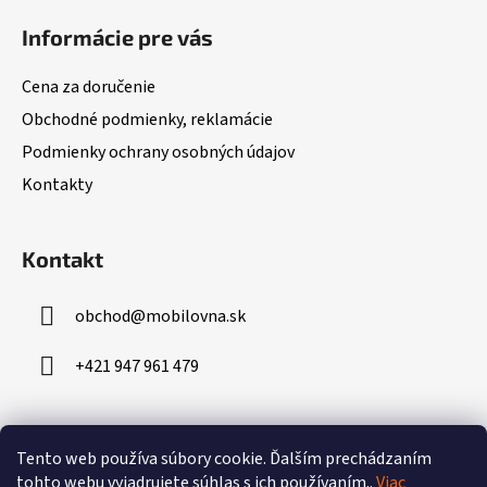
á
Informácie pre vás
p
ä
Cena za doručenie
t
Obchodné podmienky, reklamácie
i
Podmienky ochrany osobných údajov
e
Kontakty
Kontakt
obchod
@
mobilovna.sk
+421 947 961 479
Prijímame online platby
Tento web používa súbory cookie.
Ďalším prechádzaním
tohto webu vyjadrujete súhlas s ich používaním..
Viac