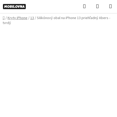
Prejsť
Hľadať
NÁKUP
na
KOŠÍK
obsah
Domov
/
Kryty iPhone
/
13
/
Silikónový obal na iPhone 13 priehľadný Abers -
tvrdý