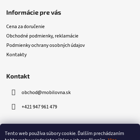
á
Informácie pre vás
p
ä
Cena za doručenie
t
Obchodné podmienky, reklamácie
i
Podmienky ochrany osobných údajov
e
Kontakty
Kontakt
obchod
@
mobilovna.sk
+421 947 961 479
Prijímame online platby
Tento web používa súbory cookie.
Ďalším prechádzaním