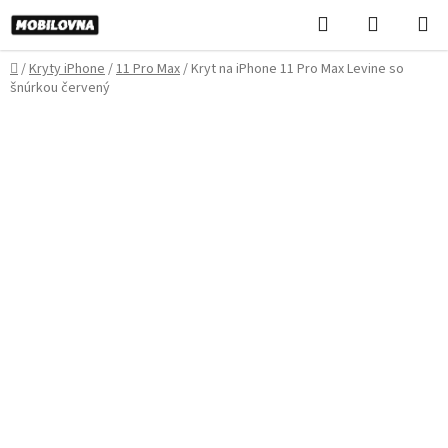
Prejsť
Hľadať
NÁKUP
na
KOŠÍK
obsah
Domov
/
Kryty iPhone
/
11 Pro Max
/
Kryt na iPhone 11 Pro Max Levine so
šnúrkou červený