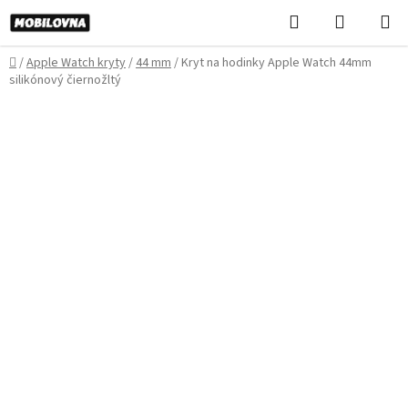
Prejsť
Hľadať
NÁKUP
na
KOŠÍK
obsah
Domov
/
Apple Watch kryty
/
44 mm
/
Kryt na hodinky Apple Watch 44mm
silikónový čiernožltý