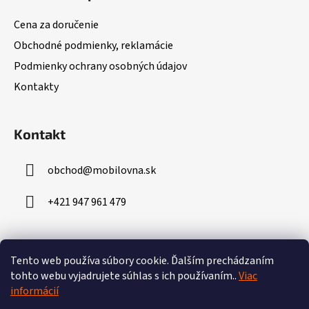
p
ä
Cena za doručenie
t
Obchodné podmienky, reklamácie
i
Podmienky ochrany osobných údajov
e
Kontakty
Kontakt
obchod
@
mobilovna.sk
+421 947 961 479
Prijímame online platby
Tento web používa súbory cookie.
Ďalším prechádzaním
tohto webu vyjadrujete súhlas s ich používaním..
Viac
informácií