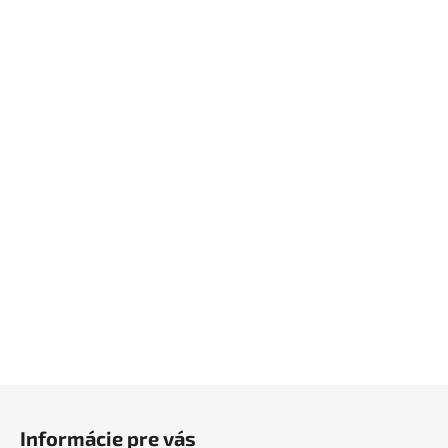
Z
á
Informácie pre vás