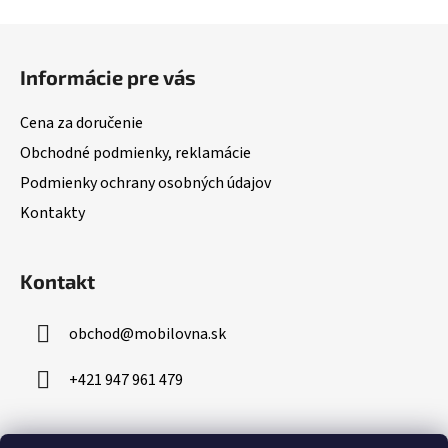
Z
á
Informácie pre vás
p
ä
Cena za doručenie
t
Obchodné podmienky, reklamácie
i
Podmienky ochrany osobných údajov
e
Kontakty
Kontakt
obchod
@
mobilovna.sk
+421 947 961 479