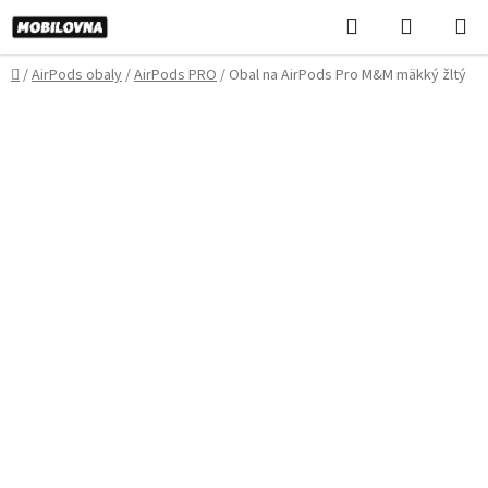
Prejsť
Hľadať
NÁKUP
na
KOŠÍK
obsah
Domov
/
AirPods obaly
/
AirPods PRO
/
Obal na AirPods Pro M&M mäkký žltý