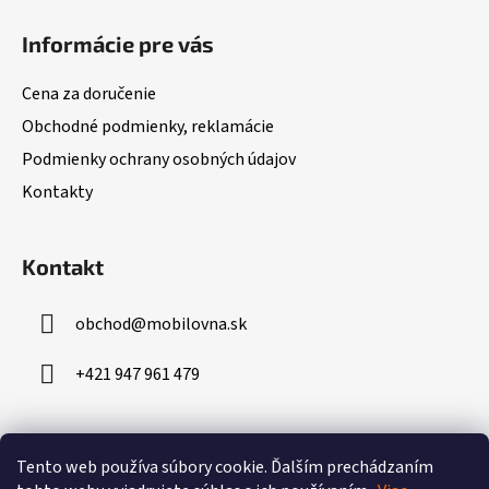
á
Informácie pre vás
p
ä
Cena za doručenie
t
Obchodné podmienky, reklamácie
i
Podmienky ochrany osobných údajov
e
Kontakty
Kontakt
obchod
@
mobilovna.sk
+421 947 961 479
Prijímame online platby
Tento web používa súbory cookie.
Ďalším prechádzaním