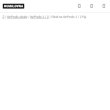
Prejsť
Hľadať
NÁKUP
na
KOŠÍK
obsah
Domov
/
AirPods obaly
/
AirPods 1 / 2
/
Obal na AirPods 1 / 2 Fiji