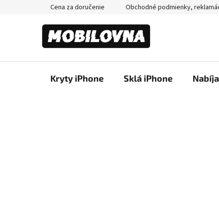
Prejsť
Cena za doručenie
Obchodné podmienky, reklamá
na
obsah
Kryty iPhone
Sklá iPhone
Nabíj