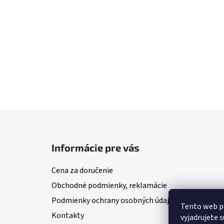
Z
á
Informácie pre vás
p
ä
Cena za doručenie
t
Obchodné podmienky, reklamácie
i
Podmienky ochrany osobných údajov
e
Tento web po
Kontakty
vyjadrujete s