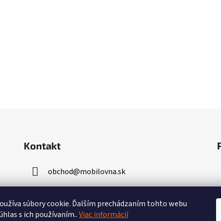
Kontakt
obchod
@
mobilovna.sk
+421 947 961 479
užíva súbory cookie.
Ďalším prechádzaním tohto webu
úhlas s ich používaním..
Viac informácií