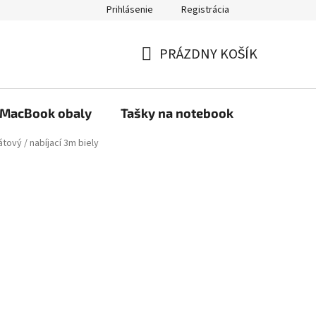
Prihlásenie
Registrácia
PRÁZDNY KOŠÍK
NÁKUPNÝ
KOŠÍK
MacBook obaly
Tašky na notebook
Stojany
átový / nabíjací 3m biely