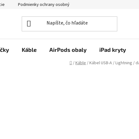
cie
Podmienky ochrany osobných údajov
Kontakty
ačky
Káble
AirPods obaly
iPad kryty
Domov
/
Káble
/
Kábel USB-A / Lightning / d