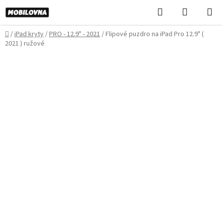
Prejsť
Hľadať
NÁKUP
na
KOŠÍK
obsah
Domov
/
iPad kryty
/
PRO - 12.9" - 2021
/
Flipové puzdro na iPad Pro 12.9" (
2021 ) ružové