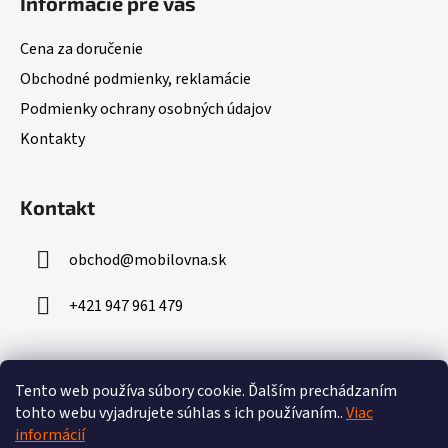
Informácie pre vás
p
ä
Cena za doručenie
t
Obchodné podmienky, reklamácie
i
Podmienky ochrany osobných údajov
e
Kontakty
Kontakt
obchod
@
mobilovna.sk
+421 947 961 479
Prijímame online platby
Tento web používa súbory cookie.
Ďalším prechádzaním
tohto webu vyjadrujete súhlas s ich používaním..
Viac
informácií