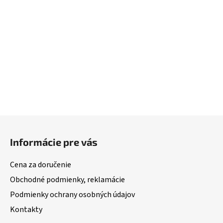
Z
á
Informácie pre vás
p
ä
Cena za doručenie
t
Obchodné podmienky, reklamácie
i
Podmienky ochrany osobných údajov
e
Kontakty