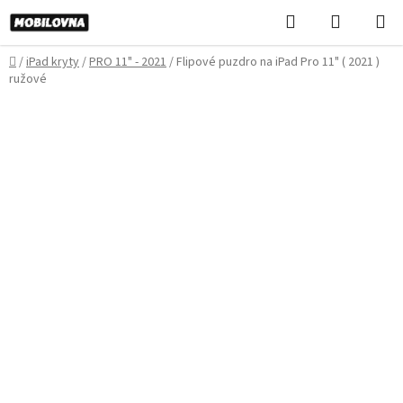
Prejsť
Hľadať
NÁKUP
na
KOŠÍK
obsah
Domov
/
iPad kryty
/
PRO 11" - 2021
/
Flipové puzdro na iPad Pro 11" ( 2021 )
ružové